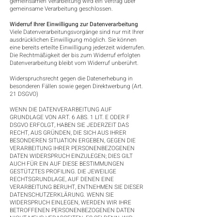
gemeinsamen Verarbeitung wird ein Vertrag über
gemeinsame Verarbeitung geschlossen.
Widerruf Ihrer Einwilligung zur Datenverarbeitung
Viele Datenverarbeitungsvorgänge sind nur mit Ihrer
ausdrücklichen Einwilligung möglich. Sie können
eine bereits erteilte Einwilligung jederzeit widerrufen.
Die Rechtmäßigkeit der bis zum Widerruf erfolgten
Datenverarbeitung bleibt vom Widerruf unberührt.
Widerspruchsrecht gegen die Datenerhebung in
besonderen Fällen sowie gegen Direktwerbung (Art.
21 DSGVO)
WENN DIE DATENVERARBEITUNG AUF
GRUNDLAGE VON ART. 6 ABS. 1 LIT. E ODER F
DSGVO ERFOLGT, HABEN SIE JEDERZEIT DAS
RECHT, AUS GRÜNDEN, DIE SICH AUS IHRER
BESONDEREN SITUATION ERGEBEN, GEGEN DIE
VERARBEITUNG IHRER PERSONENBEZOGENEN
DATEN WIDERSPRUCH EINZULEGEN; DIES GILT
AUCH FÜR EIN AUF DIESE BESTIMMUNGEN
GESTÜTZTES PROFILING. DIE JEWEILIGE
RECHTSGRUNDLAGE, AUF DENEN EINE
VERARBEITUNG BERUHT, ENTNEHMEN SIE DIESER
DATENSCHUTZERKLÄRUNG. WENN SIE
WIDERSPRUCH EINLEGEN, WERDEN WIR IHRE
BETROFFENEN PERSONENBEZOGENEN DATEN