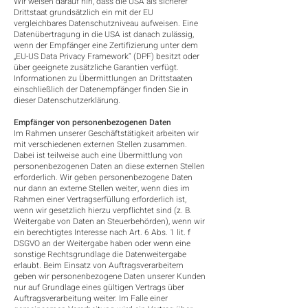
Wir weisen darauf hin, dass die USA als sicherer
Drittstaat grundsätzlich ein mit der EU
vergleichbares Datenschutzniveau aufweisen. Eine
Datenübertragung in die USA ist danach zulässig,
wenn der Empfänger eine Zertifizierung unter dem
„EU-US Data Privacy Framework“ (DPF) besitzt oder
über geeignete zusätzliche Garantien verfügt.
Informationen zu Übermittlungen an Drittstaaten
einschließlich der Datenempfänger finden Sie in
dieser Datenschutzerklärung.
Empfänger von personenbezogenen Daten
Im Rahmen unserer Geschäftstätigkeit arbeiten wir
mit verschiedenen externen Stellen zusammen.
Dabei ist teilweise auch eine Übermittlung von
personenbezogenen Daten an diese externen Stellen
erforderlich. Wir geben personenbezogene Daten
nur dann an externe Stellen weiter, wenn dies im
Rahmen einer Vertragserfüllung erforderlich ist,
wenn wir gesetzlich hierzu verpflichtet sind (z. B.
Weitergabe von Daten an Steuerbehörden), wenn wir
ein berechtigtes Interesse nach Art. 6 Abs. 1 lit. f
DSGVO an der Weitergabe haben oder wenn eine
sonstige Rechtsgrundlage die Datenweitergabe
erlaubt. Beim Einsatz von Auftragsverarbeitern
geben wir personenbezogene Daten unserer Kunden
nur auf Grundlage eines gültigen Vertrags über
Auftragsverarbeitung weiter. Im Falle einer