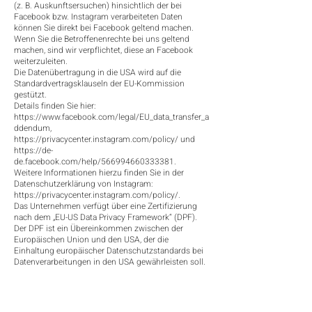
(z. B. Auskunftsersuchen) hinsichtlich der bei
Facebook bzw. Instagram verarbeiteten Daten
können Sie direkt bei Facebook geltend machen.
Wenn Sie die Betroffenenrechte bei uns geltend
machen, sind wir verpflichtet, diese an Facebook
weiterzuleiten.
Die Datenübertragung in die USA wird auf die
Standardvertragsklauseln der EU-Kommission
gestützt.
Details finden Sie hier:
https://www.facebook.com/legal/EU_data_transfer_a
ddendum,
https://privacycenter.instagram.com/policy/
und
https://de-
de.facebook.com/help/566994660333381.
Weitere Informationen hierzu finden Sie in der
Datenschutzerklärung von Instagram:
https://privacycenter.instagram.com/policy/.
Das Unternehmen verfügt über eine Zertifizierung
nach dem „EU-US Data Privacy Framework“ (DPF).
Der DPF ist ein Übereinkommen zwischen der
Europäischen Union und den USA, der die
Einhaltung europäischer Datenschutzstandards bei
Datenverarbeitungen in den USA gewährleisten soll.
Jedes nach dem DPF zertifizierte Unternehmen
verpflichtet sich, diese Datenschutzstandards
einzuhalten. Weitere Informationen hierzu erhalten
Sie vom Anbieter unter folgendem Link: