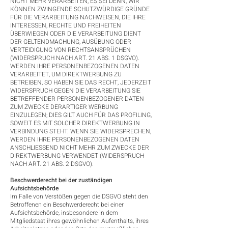
NICHT MEHR VERARBEITEN, ES SEI DENN, WIR
KÖNNEN ZWINGENDE SCHUTZWÜRDIGE GRÜNDE
FÜR DIE VERARBEITUNG NACHWEISEN, DIE IHRE
INTERESSEN, RECHTE UND FREIHEITEN
ÜBERWIEGEN ODER DIE VERARBEITUNG DIENT
DER GELTENDMACHUNG, AUSÜBUNG ODER
VERTEIDIGUNG VON RECHTSANSPRÜCHEN
(WIDERSPRUCH NACH ART. 21 ABS. 1 DSGVO).
WERDEN IHRE PERSONENBEZOGENEN DATEN
VERARBEITET, UM DIREKTWERBUNG ZU
BETREIBEN, SO HABEN SIE DAS RECHT, JEDERZEIT
WIDERSPRUCH GEGEN DIE VERARBEITUNG SIE
BETREFFENDER PERSONENBEZOGENER DATEN
ZUM ZWECKE DERARTIGER WERBUNG
EINZULEGEN; DIES GILT AUCH FÜR DAS PROFILING,
SOWEIT ES MIT SOLCHER DIREKTWERBUNG IN
VERBINDUNG STEHT. WENN SIE WIDERSPRECHEN,
WERDEN IHRE PERSONENBEZOGENEN DATEN
ANSCHLIESSEND NICHT MEHR ZUM ZWECKE DER
DIREKTWERBUNG VERWENDET (WIDERSPRUCH
NACH ART. 21 ABS. 2 DSGVO).
Beschwerderecht bei der zuständigen
Aufsichtsbehörde
Im Falle von Verstößen gegen die DSGVO steht den
Betroffenen ein Beschwerderecht bei einer
Aufsichtsbehörde, insbesondere in dem
Mitgliedstaat ihres gewöhnlichen Aufenthalts, ihres