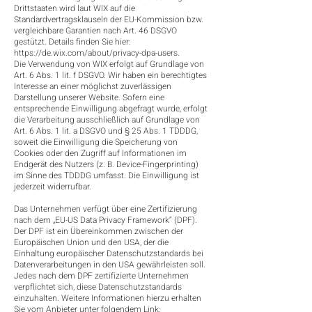
Drittstaaten wird laut WIX auf die
Standardvertragsklauseln der EU-Kommission bzw.
vergleichbare Garantien nach Art. 46 DSGVO
gestützt. Details finden Sie hier:
https://de.wix.com/about/privacy-dpa-users.
Die Verwendung von WIX erfolgt auf Grundlage von
Art. 6 Abs. 1 lit. f DSGVO. Wir haben ein berechtigtes
Interesse an einer möglichst zuverlässigen
Darstellung unserer Website. Sofern eine
entsprechende Einwilligung abgefragt wurde, erfolgt
die Verarbeitung ausschließlich auf Grundlage von
Art. 6 Abs. 1 lit. a DSGVO und § 25 Abs. 1 TDDDG,
soweit die Einwilligung die Speicherung von
Cookies oder den Zugriff auf Informationen im
Endgerät des Nutzers (z. B. Device-Fingerprinting)
im Sinne des TDDDG umfasst. Die Einwilligung ist
jederzeit widerrufbar.
Das Unternehmen verfügt über eine Zertifizierung
nach dem „EU-US Data Privacy Framework“ (DPF).
Der DPF ist ein Übereinkommen zwischen der
Europäischen Union und den USA, der die
Einhaltung europäischer Datenschutzstandards bei
Datenverarbeitungen in den USA gewährleisten soll.
Jedes nach dem DPF zertifizierte Unternehmen
verpflichtet sich, diese Datenschutzstandards
einzuhalten. Weitere Informationen hierzu erhalten
Sie vom Anbieter unter folgendem Link: